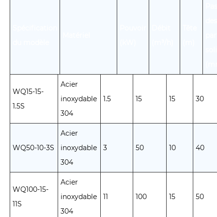
Pa
des
Spécification
Pouvoir
Débit
Tête
Matériel
par
du modèle
(kW)
(m³/h)
(m)
sol
(m
Acier
WQ15-15-
inoxydable
1.5
15
15
30
1.5S
304
Acier
WQ50-10-3S
inoxydable
3
50
10
40
304
Acier
WQ100-15-
inoxydable
11
100
15
50
11S
304