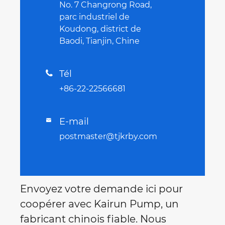
No. 7 Changrong Road,
parc industriel de
Koudong, district de
Baodi, Tianjin, Chine
Tél

+86-22-22566681
E-mail

postmaster@tjkrby.com
Envoyez votre demande ici pour
coopérer avec Kairun Pump, un
fabricant chinois fiable. Nous