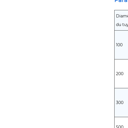
Diamè
du tu
100
200
300
500