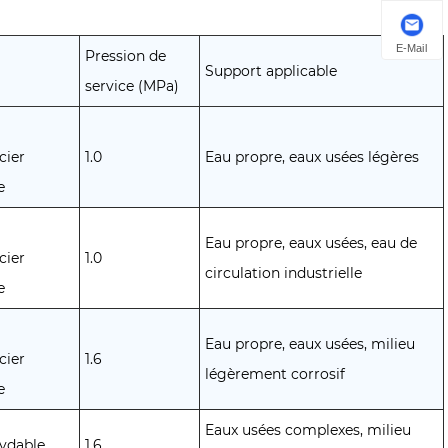
E-Mail
Pression de
Support applicable
service (MPa)
cier
1.0
Eau propre, eaux usées légères
e
Eau propre, eaux usées, eau de
cier
1.0
circulation industrielle
e
Eau propre, eaux usées, milieu
cier
1.6
légèrement corrosif
e
Eaux usées complexes, milieu
xydable
1.6