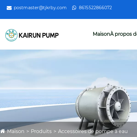
postmaster@tjkrby.com
8615522866072
Maison
À propos d
Maison
Produits
Accessoires de pompe à eau