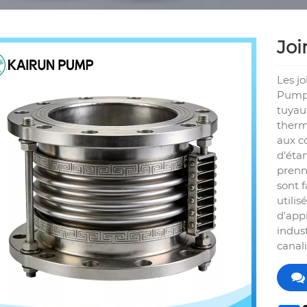
Jo
Les jo
Pumps
tuyaut
therm
aux co
d’étan
prenne
sont f
utilis
d'app
indus
canali