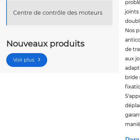
probl
joints
Centre de contrôle des moteurs
double
Nos p
antico
Nouveaux produits
de tr
aux j
Voir plus
adapt
bride
fixati
S'app
déplac
garan
maniè
Para