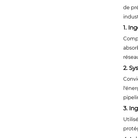
de pré
indust
1. In
Compe
absorb
réseau
2. Sy
Convie
l'éner
pipel
3. In
Utilis
proté