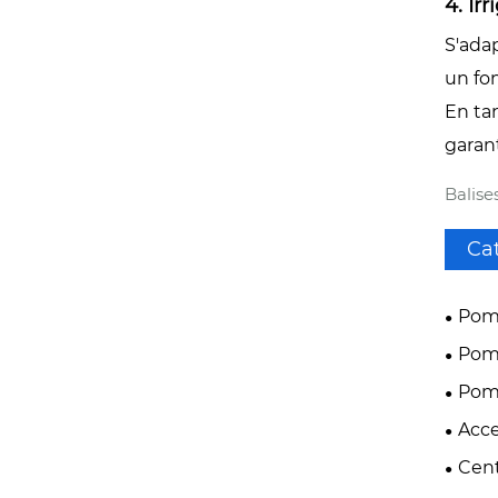
4. Ir
S'adap
un fo
En ta
garan
Balise
Ca
Pomp
Pom
Pom
Acce
Cent