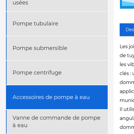
usées
Pompe tubulaire
Des
Les j
Pompe submersible
de tu
les v
Pompe centrifuge
clés 
domma
appli
Accessoires de pompe à eau
munici
Il ut
Vanne de commande de pompe
angula
à eau
domma