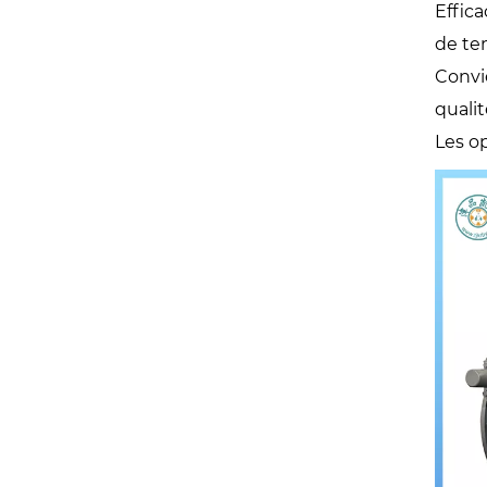
Effic
de te
Convie
qualit
Les op