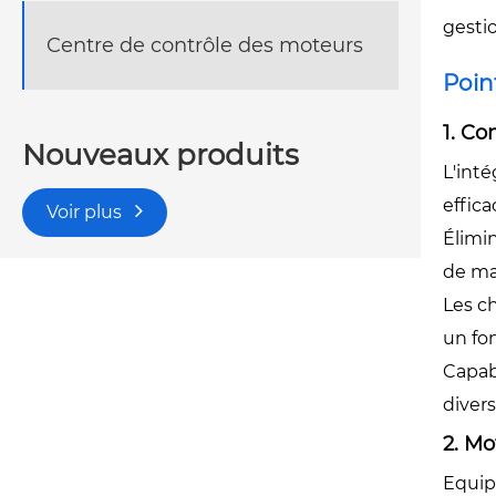
gesti
Centre de contrôle des moteurs
Poin
1. Co
Nouveaux produits
L'inté
effica
Voir plus
Élimi
de ma
Les c
un fo
Capabl
divers
2. M
Equip