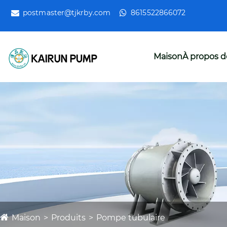
postmaster@tjkrby.com
8615522866072
Maison
À propos d
Maison
Produits
Pompe tubulaire