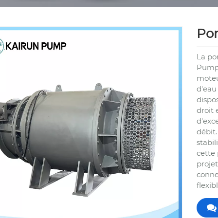
Pom
La po
Pump 
moteu
d'eau 
dispo
droit 
d'exc
débit
stabil
cette
projet
conne
flexib