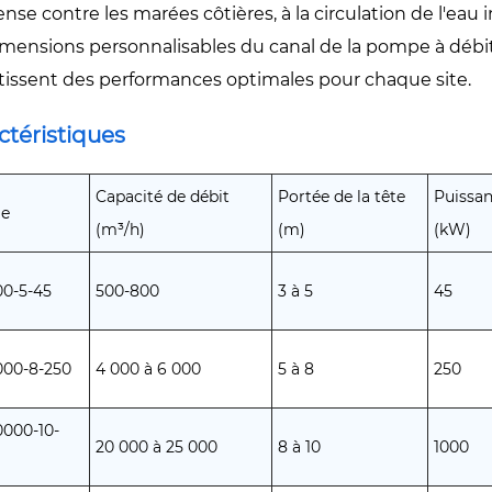
ense contre les marées côtières, à la circulation de l'eau 
imensions personnalisables du canal de la pompe à débit 
tissent des performances optimales pour chaque site.
ctéristiques
Capacité de débit
Portée de la tête
Puissa
le
(m³/h)
(m)
(kW)
0-5-45
500-800
3 à 5
45
00-8-250
4 000 à 6 000
5 à 8
250
000-10-
20 000 à 25 000
8 à 10
1000