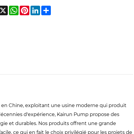
acebook
X
WhatsApp
Pinterest
LinkedIn
Share
rs en Chine, exploitant une usine moderne qui produit
écennies d'expérience, Kairun Pump propose des
gie et durables. Nos produits offrent une grande
cile, ce qui en fait le choix privilégié pour les projets de