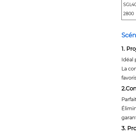
SGL40
2800
Scén
1. Pr
Idéal 
La con
favori
2.Con
Parfa
Élimi
garant
3. Pr