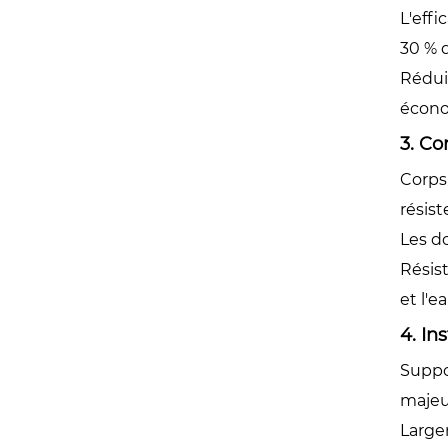
L'effi
30 % 
Réduit
écon
3. Co
Corps
résiste
Les d
Résist
et l'e
4. In
Suppor
majeu
Largem