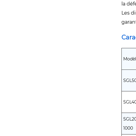
la déf
Les d
garan
Cara
Modè
SGL50
SGL40
SGL20
1000